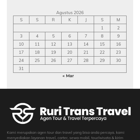
Agustus 2026
S
S
R
K
J
S
M
1
2
3
4
5
6
7
8
9
10
11
12
13
14
15
16
17
18
19
20
21
22
23
24
25
26
27
28
29
30
31
« Mar
Kami merupakan agen tour dan travel yang bisa anda percaya. kami
menyediakan layanan travel, carter, sewa mobil, tour/wisata & kirim